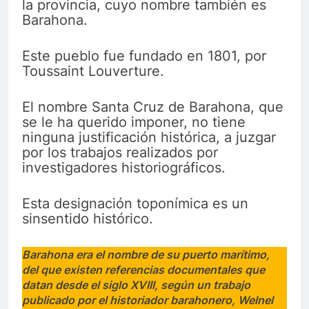
la provincia, cuyo nombre también es
Barahona.
Este pueblo fue fundado en 1801, por
Toussaint Louverture.
El nombre Santa Cruz de Barahona, que
se le ha querido imponer, no tiene
ninguna justificación histórica, a juzgar
por los trabajos realizados por
investigadores historiográficos.
Esta designación toponímica es un
sinsentido histórico.
Barahona era el nombre de su puerto marítimo,
del que existen referencias documentales que
datan desde el siglo XVIII, según un trabajo
publicado por el historiador barahonero, Welnel