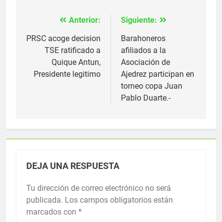
Anterior:
Siguiente:
Navegación
de
PRSC acoge decision
Barahoneros
TSE ratificado a
afiliados a la
entradas
Quique Antun,
Asociación de
Presidente legitimo
Ajedrez participan en
torneo copa Juan
Pablo Duarte.-
DEJA UNA RESPUESTA
Tu dirección de correo electrónico no será
publicada.
Los campos obligatorios están
marcados con
*