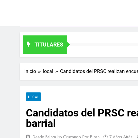
Saltar
al
contenido
TITULARES
Inicio
local
Candidatos del PRSC realizan encuen
LOCAL
Candidatos del PRSC rea
barrial
Desde Brinquito Cruzando Por Biran
7 Años Atrás