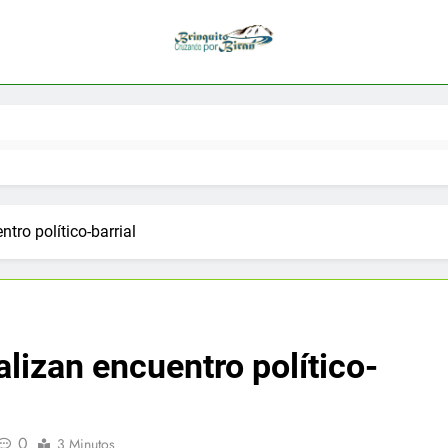
tro político-barrial
lizan encuentro político-
0
3 Minutos