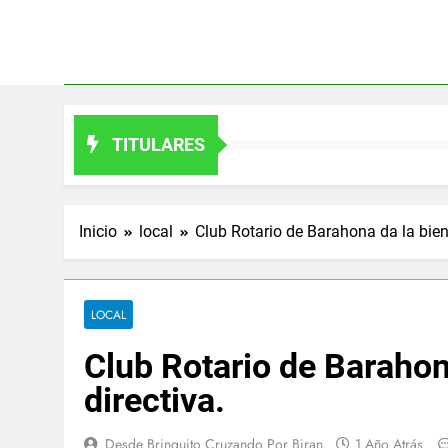
Saltar
al
contenido
TITULARES
Inicio
local
Club Rotario de Barahona da la bien
LOCAL
Club Rotario de Barahon
directiva.
Desde Brinquito Cruzando Por Biran
1 Año Atrás