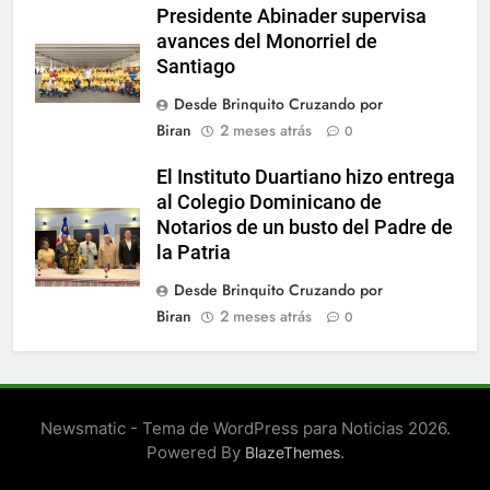
Presidente Abinader supervisa
avances del Monorriel de
Santiago
Desde Brinquito Cruzando por
Biran
2 meses atrás
0
El Instituto Duartiano hizo entrega
al Colegio Dominicano de
Notarios de un busto del Padre de
la Patria
Desde Brinquito Cruzando por
Biran
2 meses atrás
0
Newsmatic - Tema de WordPress para Noticias 2026.
Powered By
.
BlazeThemes