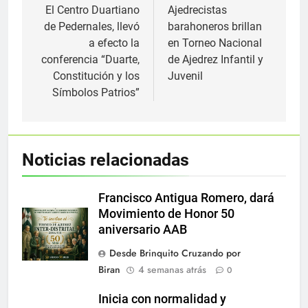
de
El Centro Duartiano
Ajedrecistas
de Pedernales, llevó
barahoneros brillan
entradas
a efecto la
en Torneo Nacional
conferencia “Duarte,
de Ajedrez Infantil y
Constitución y los
Juvenil
Símbolos Patrios”
Noticias relacionadas
Francisco Antigua Romero, dará
Movimiento de Honor 50
aniversario AAB
Desde Brinquito Cruzando por
Biran
4 semanas atrás
0
Inicia con normalidad y