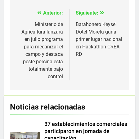
Anterior:
Siguiente:
Navegación
de
Ministerio de
Barahonero Keysel
Agricultura lanzará
Dotel Moreta gana
entradas
en julio programa
primer lugar nacional
para mecanizar el
en Hackathon CREA
campo y destaca
RD
peste porcina está
totalmente bajo
control
Noticias relacionadas
37 establecimientos comerciales
participaron en jornada de
capacitación