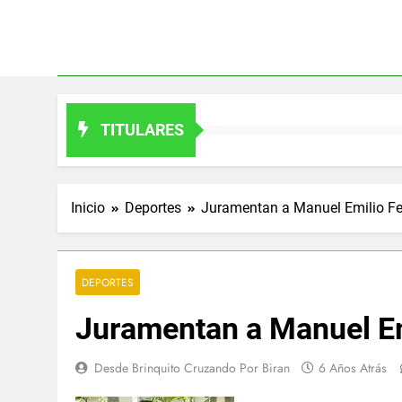
Saltar
al
contenido
TITULARES
Inicio
Deportes
Juramentan a Manuel Emilio Fe
DEPORTES
Juramentan a Manuel Em
Desde Brinquito Cruzando Por Biran
6 Años Atrás