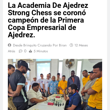
La Academia De Ajedrez
Strong Chess se coronó
campeón de la Primera
Copa Empresarial de
Ajedrez.
Desde Brinquito Cruzando Por Biran
12 Meses
0
Atrás
5 Minutos