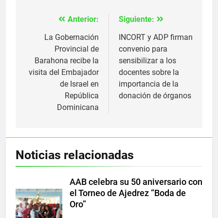
Anterior:
Siguiente:
Navegación
de
La Gobernación
INCORT y ADP firman
Provincial de
convenio para
entradas
Barahona recibe la
sensibilizar a los
visita del Embajador
docentes sobre la
de Israel en
importancia de la
República
donación de órganos
Dominicana
Noticias relacionadas
AAB celebra su 50 aniversario con
el Torneo de Ajedrez “Boda de
Oro”