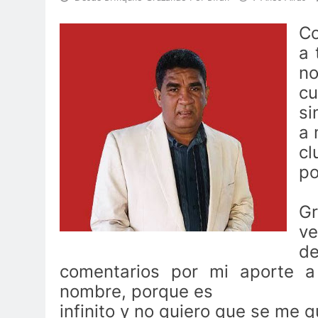
Co
a 
no
cu
si
a 
cl
po
Gr
ve
d
comentarios por mi aporte 
nombre, porque es
infinito y no quiero que se me 