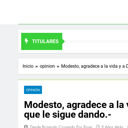
Saltar
al
contenido
TITULARES
Inicio
opinion
Modesto, agradece a la vida y a D
OPINION
Modesto, agradece a la v
que le sigue dando.-
Desde Brinquito Cruzando Por Biran
9 Años Atrás