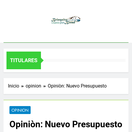
Saltar
al
contenido
TITULARES
Inicio
opinion
Opiniòn: Nuevo Presupuesto
OPINION
Opiniòn: Nuevo Presupuesto