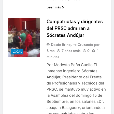
Leer más
Compatriotas y dirigentes
del PRSC admiran a
Sócrates Andújar
Desde Brinquito Cruzando por
Biran
7 años atrás
0
1
LOCAL
minutos
Por Modesto Peña Cuello El
inmenso ingeniero Sócrates
Andújar, Presidente del Frente
de Profesionales y Técnicos del
PRSC, se mantuvo muy activo en
la Asamblea del domingo 15 de
Septiembre, en los salones «Dr.
Joaquín Balaguer», orientando a
los compatriotas sobre los