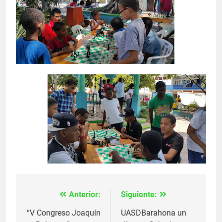
Anterior:
Siguiente:
Navegación
de
“V Congreso Joaquín
UASDBarahona un