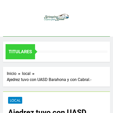
Saltar
al
contenido
TITULARES
Inicio
local
Ajedrez tuvo con UASD Barahona y con Cabral.-
LOCAL
Ajedrez tuvo con UASD