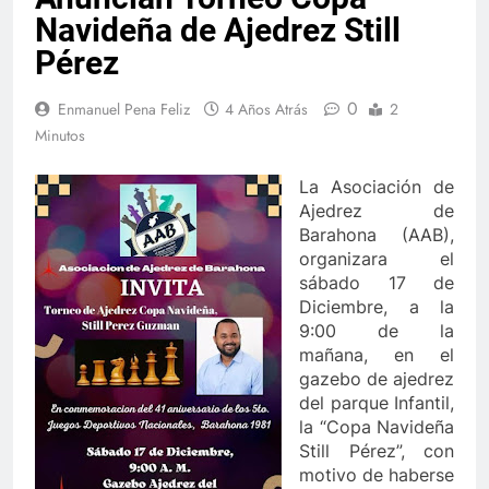
Navideña de Ajedrez Still
Pérez
0
Enmanuel Pena Feliz
4 Años Atrás
2
Minutos
La Asociación de
Ajedrez de
Barahona (AAB),
organizara el
sábado 17 de
Diciembre, a la
9:00 de la
mañana, en el
gazebo de ajedrez
del parque Infantil,
la “Copa Navideña
Still Pérez”, con
motivo de haberse