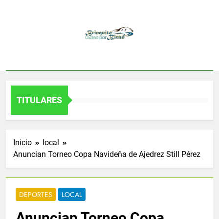
Saltar
al
contenido
TITULARES
Inicio
local
Anuncian Torneo Copa Navideña de Ajedrez Still Pérez
DEPORTES
LOCAL
Anuncian Torneo Copa