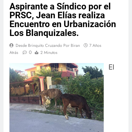
Aspirante a Síndico por el
PRSC, Jean Elías realiza
Encuentro en Urbanización
Los Blanquizales.
Desde Brinquito Cruzando Por Biran
7 Años
0
Atrás
2 Minutos
El