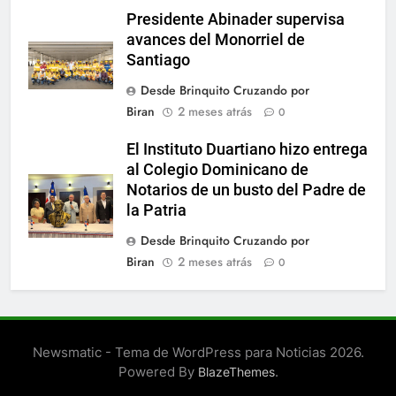
Presidente Abinader supervisa
avances del Monorriel de
Santiago
Desde Brinquito Cruzando por
Biran
2 meses atrás
0
El Instituto Duartiano hizo entrega
al Colegio Dominicano de
Notarios de un busto del Padre de
la Patria
Desde Brinquito Cruzando por
Biran
2 meses atrás
0
Newsmatic - Tema de WordPress para Noticias 2026.
Powered By
.
BlazeThemes