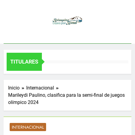
Saltar
al
contenido
TITULARES
Inicio
Internacional
Marileydi Paulino, clasifica para la semi-final de juegos
olímpico 2024
INTERNACIONAL