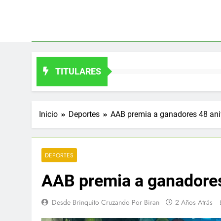
Saltar
al
contenido
TITULARES
Inicio
Deportes
AAB premia a ganadores 48 ani
DEPORTES
AAB premia a ganadores
Desde Brinquito Cruzando Por Biran
2 Años Atrás