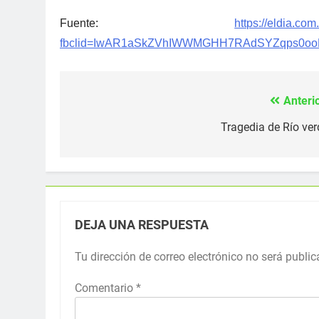
Fuente:
https://eldia.co
fbclid=IwAR1aSkZVhIWWMGHH7RAdSYZqps0o
Anterio
Navegación
de
Tragedia de Río ver
entradas
DEJA UNA RESPUESTA
Tu dirección de correo electrónico no será public
Comentario
*