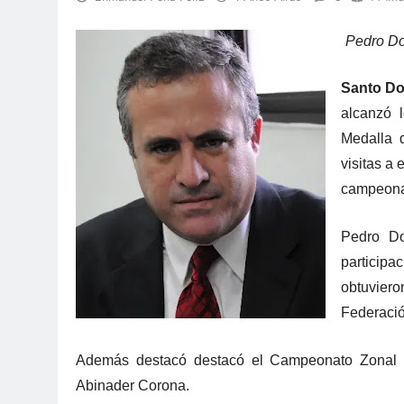
Pedro Do
Santo D
alcanzó 
Medalla 
visitas a 
campeonat
Pedro Do
particip
obtuviero
Federació
Además destacó destacó el Campeonato Zonal 2
Abinader Corona.