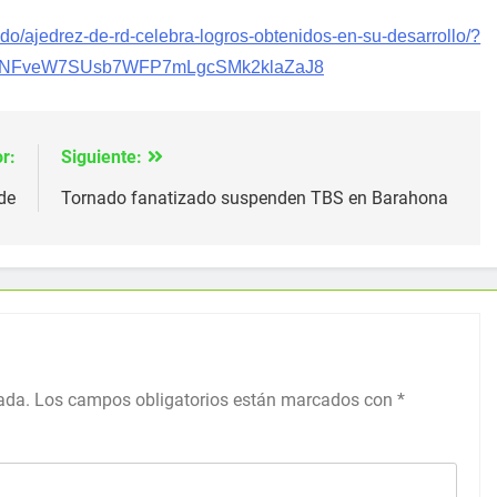
m.do/ajedrez-de-rd-celebra-logros-obtenidos-en-su-desarrollo/?
oNFveW7SUsb7WFP7mLgcSMk2klaZaJ8
r:
Siguiente:
de
Tornado fanatizado suspenden TBS en Barahona
ada.
Los campos obligatorios están marcados con
*