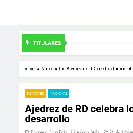
Saltar
al
contenido
TITULARES
Inicio
Nacional
Ajedrez de RD celebra logros ob
DEPORTES
NACIONAL
Ajedrez de RD celebra l
desarrollo
0
Enmanuel Pena Feliz
4 Años Atrás
1 Minu