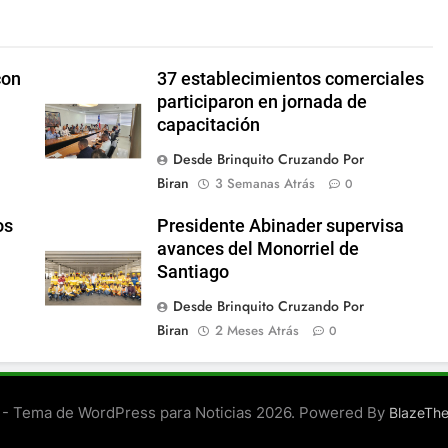
con
37 establecimientos comerciales
participaron en jornada de
capacitación
Desde Brinquito Cruzando Por
Biran
3 Semanas Atrás
0
os
Presidente Abinader supervisa
avances del Monorriel de
Santiago
Desde Brinquito Cruzando Por
Biran
2 Meses Atrás
0
- Tema de WordPress para Noticias 2026. Powered By
BlazeTh