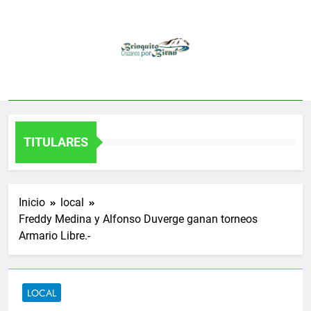
Saltar
al
contenido
TITULARES
Inicio
local
Freddy Medina y Alfonso Duverge ganan torneos
Armario Libre.-
LOCAL