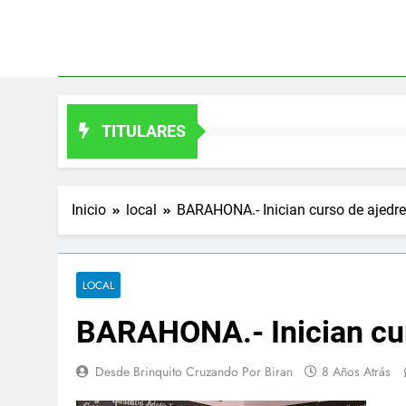
Saltar
al
contenido
TITULARES
Inicio
local
BARAHONA.- Inician curso de ajedrez
LOCAL
BARAHONA.- Inician curs
Desde Brinquito Cruzando Por Biran
8 Años Atrás