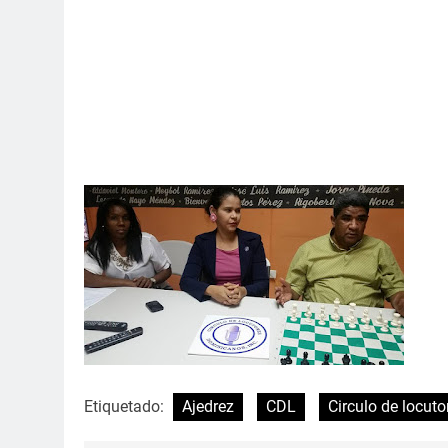
Etiquetado:
Ajedrez
CDL
Circulo de locuto