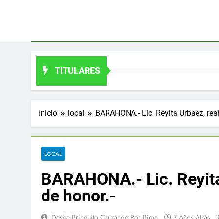
Saltar
al
contenido
TITULARES
Inicio
local
BARAHONA.- Lic. Reyita Urbaez, rea
LOCAL
BARAHONA.- Lic. Reyita
de honor.-
Desde Brinquito Cruzando Por Biran
7 Años Atrás