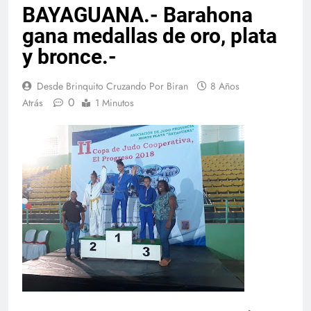
BAYAGUANA.- Barahona
gana medallas de oro, plata
y bronce.-
Desde Brinquito Cruzando Por Biran
8 Años
0
Atrás
1 Minutos