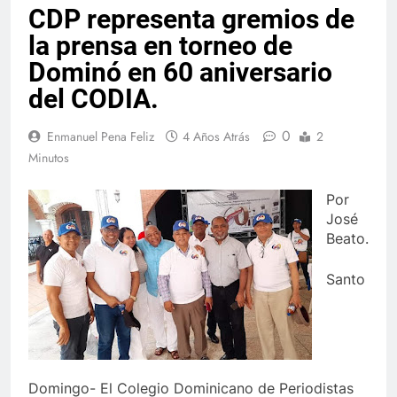
CDP representa gremios de
la prensa en torneo de
Dominó en 60 aniversario
del CODIA.
0
Enmanuel Pena Feliz
4 Años Atrás
2
Minutos
Por
José
Beato.
Santo
Domingo- El Colegio Dominicano de Periodistas