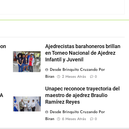
con
Ajedrecistas barahoneros brillan
en Torneo Nacional de Ajedrez
Infantil y Juvenil
Desde Brinquito Cruzando Por
Biran
2 Meses Atrás
0
Unapec reconoce trayectoria del
LA
maestro de ajedrez Braulio
Ramírez Reyes
Desde Brinquito Cruzando Por
Biran
6 Meses Atrás
0