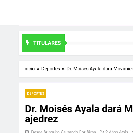
Saltar
al
contenido
TITULARES
Inicio
Deportes
Dr. Moisés Ayala dará Movimien
DEPORTES
Dr. Moisés Ayala dará 
ajedrez
Desde Brinquito Cruzando Por Biran
9 Años Atrás