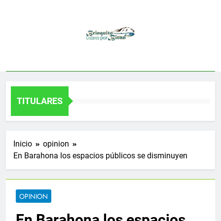
Saltar
al
contenido
TITULARES
Inicio
opinion
En Barahona los espacios públicos se disminuyen
OPINION
En Barahona los espacios