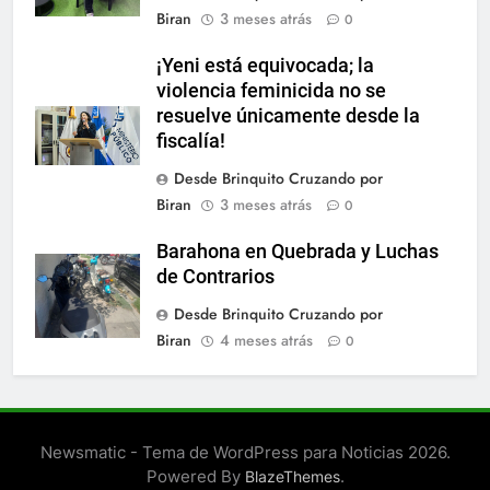
Biran
3 meses atrás
0
¡Yeni está equivocada; la
violencia feminicida no se
resuelve únicamente desde la
fiscalía!
Desde Brinquito Cruzando por
Biran
3 meses atrás
0
Barahona en Quebrada y Luchas
de Contrarios
Desde Brinquito Cruzando por
Biran
4 meses atrás
0
Newsmatic - Tema de WordPress para Noticias 2026.
Powered By
.
BlazeThemes