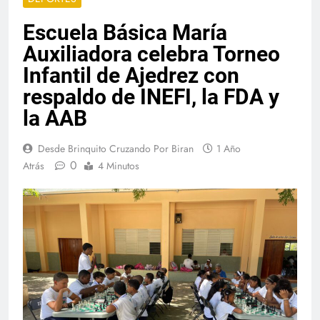
Escuela Básica María
Auxiliadora celebra Torneo
Infantil de Ajedrez con
respaldo de INEFI, la FDA y
la AAB
Desde Brinquito Cruzando Por Biran
1 Año
0
Atrás
4 Minutos