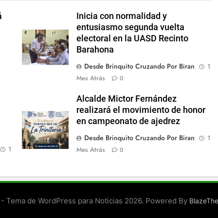
á
Inicia con normalidad y
entusiasmo segunda vuelta
electoral en la UASD Recinto
Barahona
Desde Brinquito Cruzando Por Biran
1
Mes Atrás
0
Alcalde Mictor Fernández
realizará el movimiento de honor
en campeonato de ajedrez
Desde Brinquito Cruzando Por Biran
1
1
Mes Atrás
0
- Tema de WordPress para Noticias 2026. Powered By
BlazeTh