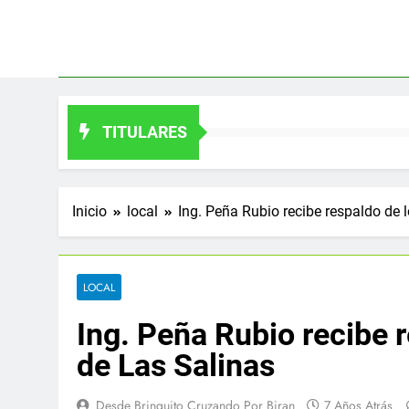
Saltar
al
contenido
TITULARES
Inicio
local
Ing. Peña Rubio recibe respaldo de 
LOCAL
Ing. Peña Rubio recibe 
de Las Salinas
Desde Brinquito Cruzando Por Biran
7 Años Atrás