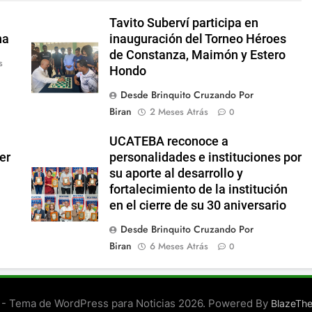
Tavito Suberví participa en
na
inauguración del Torneo Héroes
de Constanza, Maimón y Estero
s
Hondo
Desde Brinquito Cruzando Por
Biran
2 Meses Atrás
0
UCATEBA reconoce a
er
personalidades e instituciones por
su aporte al desarrollo y
fortalecimiento de la institución
en el cierre de su 30 aniversario
Desde Brinquito Cruzando Por
Biran
6 Meses Atrás
0
- Tema de WordPress para Noticias 2026. Powered By
BlazeTh