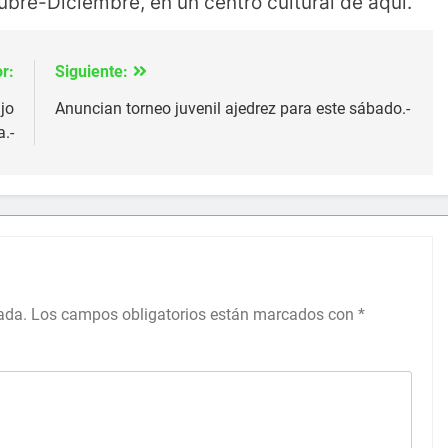
bre-Diciembre, en un centro cultural de aquí.
r:
Siguiente:
jo
Anuncian torneo juvenil ajedrez para este sábado.-
.-
ada.
Los campos obligatorios están marcados con
*