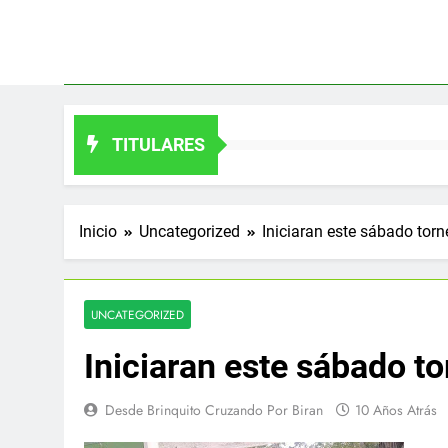
Saltar
al
contenido
TITULARES
Inicio
Uncategorized
Iniciaran este sábado torne
UNCATEGORIZED
Iniciaran este sábado to
Desde Brinquito Cruzando Por Biran
10 Años Atrás