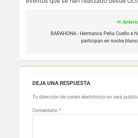
eventos que se han realizado desde Octu
Anterio
Navegación
de
BARAHONA.- Hermanos Peña Cuello e hi
participan en noche blanca
entradas
DEJA UNA RESPUESTA
Tu dirección de correo electrónico no será public
Comentario
*