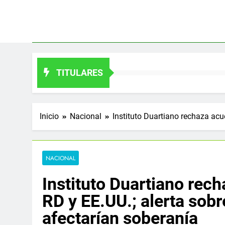
Saltar
al
contenido
TITULARES
Inicio
Nacional
Instituto Duartiano rechaza acu
NACIONAL
Instituto Duartiano rec
RD y EE.UU.; alerta sob
afectarían soberanía