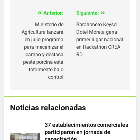
Anterior:
Siguiente:
Navegación
de
Ministerio de
Barahonero Keysel
Agricultura lanzará
Dotel Moreta gana
entradas
en julio programa
primer lugar nacional
para mecanizar el
en Hackathon CREA
campo y destaca
RD
peste porcina está
totalmente bajo
control
Noticias relacionadas
37 establecimientos comerciales
participaron en jornada de
capacitación