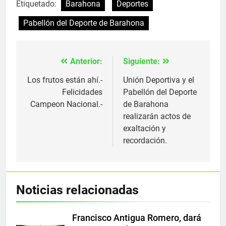
Etiquetado:
Barahona
Deportes
Pabellón del Deporte de Barahona
Anterior:
Siguiente:
Navegación
de
Los frutos están ahí.-
Unión Deportiva y el
Felicidades
Pabellón del Deporte
entradas
Campeon Nacional.-
de Barahona
realizarán actos de
exaltación y
recordación.
Noticias relacionadas
Francisco Antigua Romero, dará