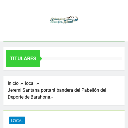
Saltar
al
contenido
TITULARES
Inicio
local
Jeremi Santana portará bandera del Pabellón del
Deporte de Barahona.-
LOCAL