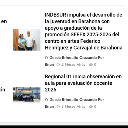
INDESUR impulsa el desarrollo de
n en
la juventud en Barahona con
apoyo a graduación de la
promoción SEFEX 2025-2026 del
centro en artes Federico
Henríquez y Carvajal de Barahona
Desde Brinquito Cruzando Por
Biran
2 Meses Atrás
0
Regional 01 inicia observación en
aula para evaluación docente
ión
2026
Desde Brinquito Cruzando Por
Biran
3 Meses Atrás
0