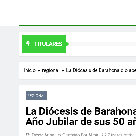
Saltar
al
contenido
TITULARES
Inicio
regional
La Diócesis de Barahona dio aper
REGIONAL
La Diócesis de Barahona 
Año Jubilar de sus 50 a
Desde Brinquito Cruzando Por Biran
7 Meses Atrás