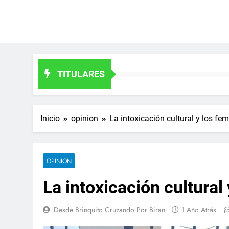
Saltar
al
contenido
TITULARES
Inicio
opinion
La intoxicación cultural y los fem
OPINION
La intoxicación cultural 
Desde Brinquito Cruzando Por Biran
1 Año Atrás