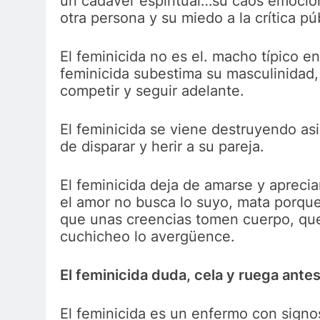
un cadáver espiritual…su caos emocion
otra persona y su miedo a la crítica púb
El feminicida no es el. macho típico en 
feminicida subestima su masculinidad,
competir y seguir adelante.
El feminicida se viene destruyendo asi
de disparar y herir a su pareja.
El feminicida deja de amarse y apreci
el amor no busca lo suyo, mata porque
que unas creencias tomen cuerpo, qu
cuchicheo lo avergüence.
El feminicida duda, cela y ruega ante
El feminicida es un enfermo con signos