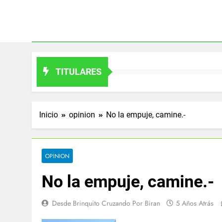
Saltar
al
contenido
TITULARES
Inicio
opinion
No la empuje, camine.-
OPINION
No la empuje, camine.-
Desde Brinquito Cruzando Por Biran
5 Años Atrás