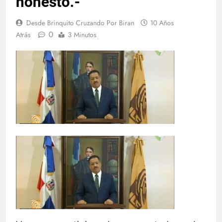
honesto.-
Desde Brinquito Cruzando Por Biran
10 Años
0
Atrás
3 Minutos