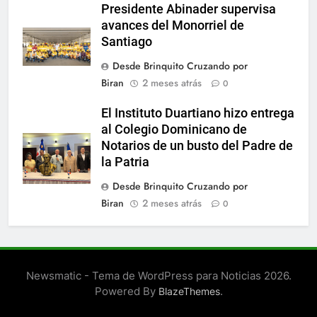
Presidente Abinader supervisa
avances del Monorriel de
Santiago
Desde Brinquito Cruzando por
Biran
2 meses atrás
0
El Instituto Duartiano hizo entrega
al Colegio Dominicano de
Notarios de un busto del Padre de
la Patria
Desde Brinquito Cruzando por
Biran
2 meses atrás
0
Newsmatic - Tema de WordPress para Noticias 2026.
Powered By
.
BlazeThemes