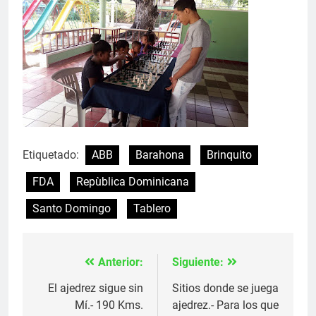
Etiquetado:
ABB
Barahona
Brinquito
FDA
Repùblica Dominicana
Santo Domingo
Tablero
Anterior:
Siguiente:
Navegación
de
El ajedrez sigue sin
Sitios donde se juega
Mí.- 190 Kms.
ajedrez.- Para los que