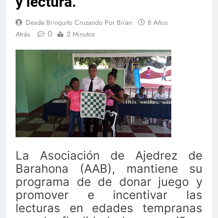
y lectura.
Desde Brinquito Cruzando Por Biran
8 Años
0
Atrás
2 Minutos
La Asociación de Ajedrez de
Barahona (AAB), mantiene su
programa de de donar juego y
promover e incentivar las
lecturas en edades tempranas