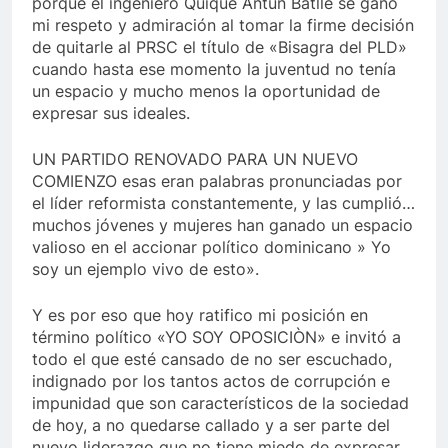
porque el ingeniero Quique Antún Batlle se ganó
mi respeto y admiración al tomar la firme decisión
de quitarle al PRSC el título de «Bisagra del PLD»
cuando hasta ese momento la juventud no tenía
un espacio y mucho menos la oportunidad de
expresar sus ideales.
UN PARTIDO RENOVADO PARA UN NUEVO
COMIENZO esas eran palabras pronunciadas por
el líder reformista constantemente, y las cumplió…
muchos jóvenes y mujeres han ganado un espacio
valioso en el accionar político dominicano » Yo
soy un ejemplo vivo de esto».
Y es por eso que hoy ratifico mi posición en
término político «YO SOY OPOSICIÒN» e invitó a
todo el que esté cansado de no ser escuchado,
indignado por los tantos actos de corrupción e
impunidad que son característicos de la sociedad
de hoy, a no quedarse callado y a ser parte del
nuevo liderazgo que no tiene miedo de expresar