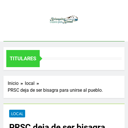
Saltar
al
contenido
TITULARES
Inicio
local
PRSC deja de ser bisagra para unirse al pueblo.
LOCAL
PRSC deja de ser bisagra