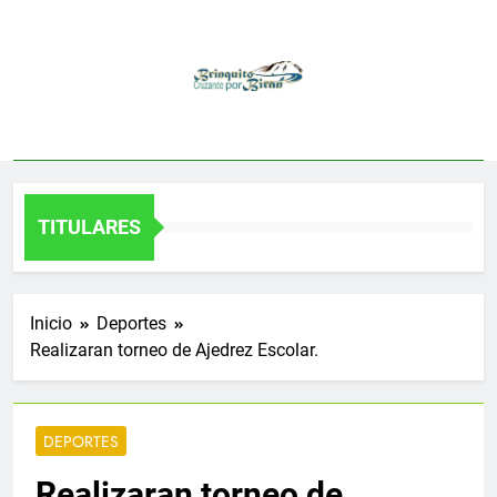
Saltar
al
contenido
TITULARES
Inicio
Deportes
Realizaran torneo de Ajedrez Escolar.
DEPORTES
Realizaran torneo de