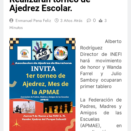
Ajedrez Escolar.
0
Enmanuel Pena Feliz
3 Años Atrás
3
Minutos
Alberto
Rodríguez
Director de INEFI
hará movimiento
de honor y Wanda
Farrel y Julio
Samboy ocuparan
primer tablero
La Federación de
Padres, Madres y
Amigos de las
Escuelas
(APMAE), en