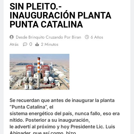
SIN PLEITO.-
INAUGURACIÓN PLANTA
PUNTA CATALINA
Desde Brinquito Cruzando Por Biran
6 Años
0
Atrás
2 Minutos
Se recuerdan que antes de inaugurar la planta
“Punta Catalina”, el
sistema energético del país, nunca fallo, eso era
nítido. Posterior a su inauguración,
le advertí al próximo y hoy Presidente Lic. Luis
Abinader, que así como, hizo