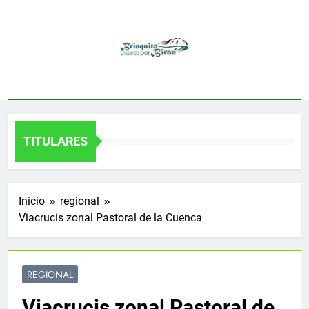
Saltar
al
contenido
TITULARES
Inicio
regional
Viacrucis zonal Pastoral de la Cuenca
REGIONAL
Viacrucis zonal Pastoral de