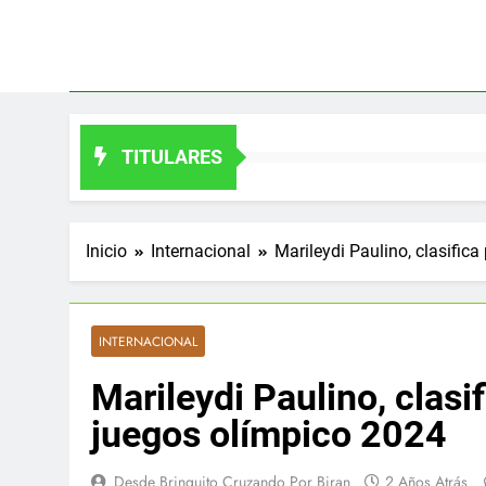
Saltar
al
contenido
TITULARES
Inicio
Internacional
Marileydi Paulino, clasifica
INTERNACIONAL
Marileydi Paulino, clasif
juegos olímpico 2024
Desde Brinquito Cruzando Por Biran
2 Años Atrás