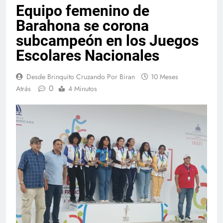
Equipo femenino de
Barahona se corona
subcampeón en los Juegos
Escolares Nacionales
Desde Brinquito Cruzando Por Biran
10 Meses
0
Atrás
4 Minutos