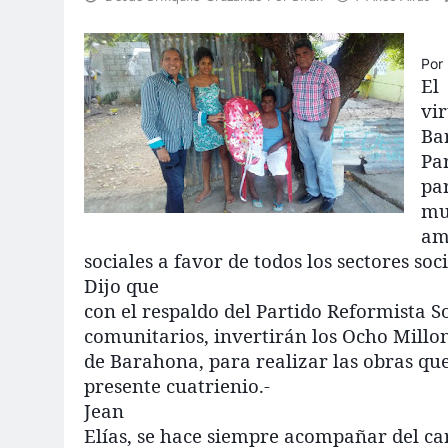
Por
El
vi
Bar
Pa
par
mu
am
sociales a favor de todos los sectores so
Dijo que
con el respaldo del Partido Reformista So
comunitarios, invertirán los Ocho Millo
de Barahona, para realizar las obras qu
presente cuatrienio.-
Jean
Elías, se hace siempre acompañar del ca