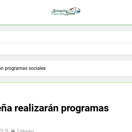
án programas sociales
eña realizarán programas
0
2 Minutos