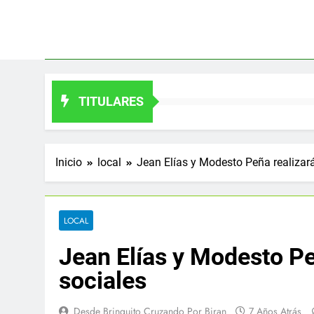
Saltar
al
contenido
TITULARES
Inicio
local
Jean Elías y Modesto Peña realizar
LOCAL
Jean Elías y Modesto P
sociales
Desde Brinquito Cruzando Por Biran
7 Años Atrás