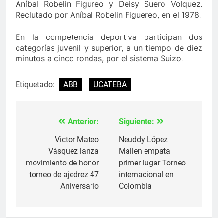
Aníbal Robelin Figureo y Deisy Suero Volquez.
Reclutado por Aníbal Robelin Figuereo, en el 1978.
En la competencia deportiva participan dos
categorías juvenil y superior, a un tiempo de diez
minutos a cinco rondas, por el sistema Suizo.
Etiquetado:
ABB
UCATEBA
Anterior:
Siguiente:
Navegación
de
Victor Mateo
Neuddy López
Vásquez lanza
Mallen empata
entradas
movimiento de honor
primer lugar Torneo
torneo de ajedrez 47
internacional en
Aniversario
Colombia