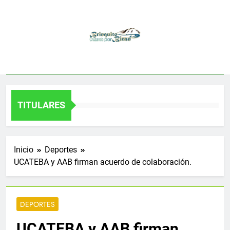
Saltar
al
contenido
TITULARES
Inicio
Deportes
UCATEBA y AAB firman acuerdo de colaboración.
DEPORTES
UCATEBA y AAB firman