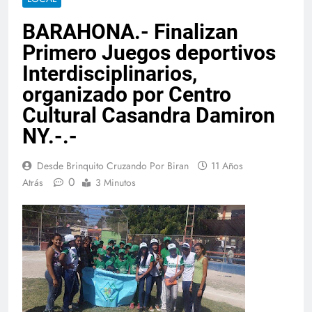
BARAHONA.- Finalizan
Primero Juegos deportivos
Interdisciplinarios,
organizado por Centro
Cultural Casandra Damiron
NY.-.-
Desde Brinquito Cruzando Por Biran
11 Años
0
Atrás
3 Minutos